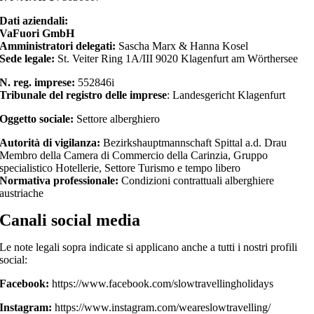
Dati aziendali:
VaFuori GmbH
Amministratori delegati:
Sascha Marx & Hanna Kosel
Sede legale:
St. Veiter Ring 1A/III 9020 Klagenfurt am Wörthersee
N. reg. imprese:
552846i
Tribunale del registro delle imprese
: Landesgericht Klagenfurt
Oggetto sociale:
Settore alberghiero
Autorità di vigilanza:
Bezirkshauptmannschaft Spittal a.d. Drau
Membro della Camera di Commercio della Carinzia, Gruppo
specialistico Hotellerie, Settore Turismo e tempo libero
Normativa professionale:
Condizioni contrattuali alberghiere
austriache
Canali social media
Le note legali sopra indicate si applicano anche a tutti i nostri profili
social:
Facebook:
https://www.facebook.com/slowtravellingholidays
Instagram:
https://www.instagram.com/weareslowtravelling/