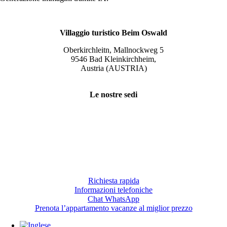
Villaggio turistico Beim Oswald
Oberkirchleitn, Mallnockweg 5
9546 Bad Kleinkirchheim,
Austria (AUSTRIA)
Tel.:
+43 (0) 42 40/82 44
Le nostre sedi
Slow Travel Resort Kirchleitn
Eco Lodges Millstaetter See
Slow Travelling
Giulia Slow Residence
Richiesta rapida
Informazioni telefoniche
Chat WhatsApp
Prenota l’appartamento vacanze al miglior prezzo