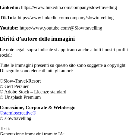
Linkedin:
https://www.linkedin.com/company/slowtravelling
TikTok:
https://www.linkedin.com/company/slowtravelling
Youtube:
https://www.youtube.com/@Slowtravelling
Diritti d’autore delle immagini
Le note legali sopra indicate si applicano anche a tutti i nostri profili
social:
Tutte le immagini presenti su questo sito sono soggette a copyright.
Di seguito sono elencati tutti gli autori:
©Slow-Travel-Resort
©
Gert Perauer
© Adobe Stock – Licenze standard
© Unsplash Premium
Concezione, Corporate & Webdesign
©sternloscreative®
© slowtravelling
Testi:
Generazione immagini tramite IA: