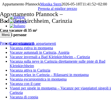
Skip
Appartamento Pfannock
Monika Stern
2026-05-18T11:41:52+02:00
to
Prenota al miglior prezzo
content
Appartamento Pfannock –
Bad Kleinkirchheim, Carinzia
Casa vacanze di 35 m²
per 1–4 persone
Menü
Prenota appartamento
Case vacanza & appartamenti
Vacanza estiva in montagna
Vacanze autunnali in Carinzia, Austria
Vacanze invernali a Bad Kleinkirchheim – Carinzia
Vacanza sulla neve in Carinzia direttamente sulle piste di Bad
Kleinkirchheim
Vacanza attiva in Carinzia
Vacanza relax in Carinzia – Rilassarsi in montagna
Vacanza escursionistica in montagna
Vacanza con il cane
Viaggi per single in montagna – Vacanze per viaggiatori singoli i
Carinzia
Vacanza di coppia