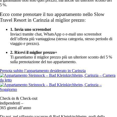
ti garantiamo non solo quel prezzo, ma anche un ulteriore sconto del
5 %.
Ecco come prenotare il tuo appartamento nello Slow
Travel Resort in Carinzia al miglior prezzo:
1. Invia uno screenshot
Inviaci tramite chat, WhatsApp o e-mail uno screenshot
dell’offerta più vantaggiosa (stessa categoria, stesso periodo di
viaggio e prezzo).
2. Ricevi il miglior prezzo+
Ti garantiamo il miglior prezzo più un ulteriore sconto del 5 %
sulla prenotazione del tuo appartamento.
Prenota subito l’appartamento desiderato in Carinzia
Check-in & Check-out
indipendenti –
365 giorni all’anno
Da noi, nel villaggio vacanze di Bad Kleinkirchheim, godi della