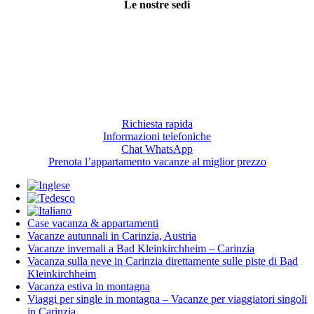
Le nostre sedi
Slow Travel Resort Kirchleitn
Eco Lodges Millstaetter See
Slow Travelling
Giulia Slow Residence
Richiesta rapida
Informazioni telefoniche
Chat WhatsApp
Prenota l’appartamento vacanze al miglior prezzo
Case vacanza & appartamenti
Vacanze autunnali in Carinzia, Austria
Vacanze invernali a Bad Kleinkirchheim – Carinzia
Vacanza sulla neve in Carinzia direttamente sulle piste di Bad
Kleinkirchheim
Vacanza estiva in montagna
Viaggi per single in montagna – Vacanze per viaggiatori singoli
in Carinzia