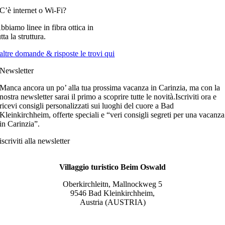
C’è internet o Wi-Fi?
bbiamo linee in fibra ottica in
utta la struttura.
altre domande & risposte le trovi qui
Newsletter
Manca ancora un po’ alla tua prossima vacanza in Carinzia, ma con la
nostra newsletter sarai il primo a scoprire tutte le novità.Iscriviti ora e
ricevi consigli personalizzati sui luoghi del cuore a Bad
Kleinkirchheim, offerte speciali e “veri consigli segreti per una vacanza
in Carinzia”.
iscriviti alla newsletter
Villaggio turistico Beim Oswald
Oberkirchleitn, Mallnockweg 5
9546 Bad Kleinkirchheim,
Austria (AUSTRIA)
Tel.:
+43 (0) 42 40/82 44