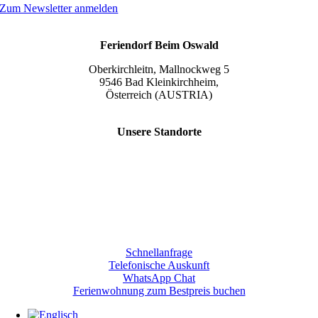
Zum Newsletter anmelden
Feriendorf Beim Oswald
Oberkirchleitn, Mallnockweg 5
9546 Bad Kleinkirchheim,
Österreich (AUSTRIA)
Tel.:
+43 (0) 42 40/82 44
Unsere Standorte
Slow Travel Resort Kirchleitn
Eco Lodges Millstaetter See
Slow Travelling
Giulia Slow Residence
Schnellanfrage
Telefonische Auskunft
WhatsApp Chat
Ferienwohnung zum Bestpreis buchen