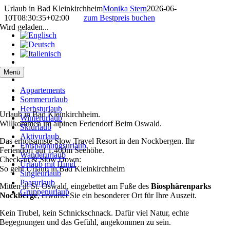
Zum
Urlaub in Bad Kleinkirchheim
Monika Stern
2026-06-
Inhalt
10T08:30:35+02:00
zum Bestpreis buchen
springen
Wird geladen...
Menü
Appartements
Sommerurlaub
Herbsturlaub
Urlaub in Bad Kleinkirchheim.
Winterurlaub
Willkommen im alpinen Feriendorf Beim Oswald.
Skiurlaub
Aktivurlaub
Das erholsamste Slow Travel Resort in den Nockbergen. Ihr
Entspannungsurlaub
Feriendorf auf 1.400m Seehöhe.
Wanderurlaub
Check-in & Slow Down:
Urlaub mit Hund
So geht Urlaub in Bad Kleinkirchheim
Singleurlaub
Paarurlaub
Mitten in St. Oswald, eingebettet am Fuße des
Biosphärenparks
Gruppenurlaub
Nockberge
, erwartet Sie ein besonderer Ort für Ihre Auszeit.
Kein Trubel, kein Schnickschnack. Dafür viel Natur, echte
Begegnungen und das Gefühl, angekommen zu sein.