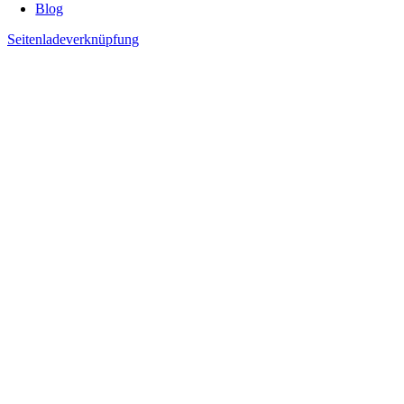
Blog
Seitenladeverknüpfung
Nach
oben