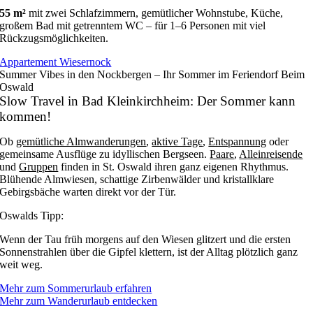
55 m²
mit zwei Schlafzimmern, gemütlicher Wohnstube, Küche,
großem Bad mit getrenntem WC – für 1–6 Personen mit viel
Rückzugsmöglichkeiten.
Appartement Wiesernock
Summer Vibes in den Nockbergen – Ihr Sommer im Feriendorf Beim
Oswald
Slow Travel in Bad Kleinkirchheim: Der Sommer kann
kommen!
Ob
gemütliche Almwanderungen
,
aktive Tage
,
Entspannung
oder
gemeinsame Ausflüge zu idyllischen Bergseen.
Paare
,
Alleinreisende
und
Gruppen
finden in St. Oswald ihren ganz eigenen Rhythmus.
Blühende Almwiesen, schattige Zirbenwälder und kristallklare
Gebirgsbäche warten direkt vor der Tür.
Oswalds Tipp:
Wenn der Tau früh morgens auf den Wiesen glitzert und die ersten
Sonnenstrahlen über die Gipfel klettern, ist der Alltag plötzlich ganz
weit weg.
Mehr zum Sommerurlaub erfahren
Mehr zum Wanderurlaub entdecken