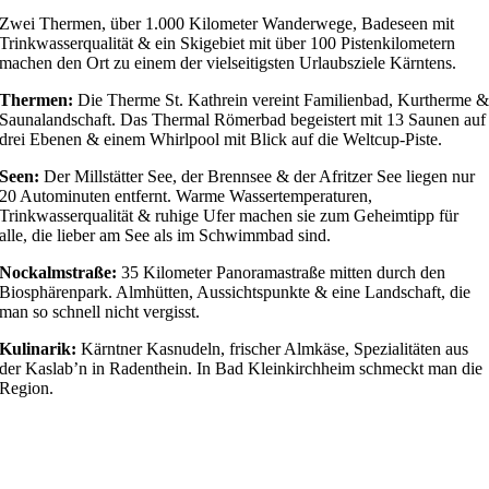
Zwei Thermen, über 1.000 Kilometer Wanderwege, Badeseen mit
Trinkwasserqualität & ein Skigebiet mit über 100 Pistenkilometern
machen den Ort zu einem der vielseitigsten Urlaubsziele Kärntens.
Thermen:
Die Therme St. Kathrein vereint Familienbad, Kurtherme 
Saunalandschaft. Das Thermal Römerbad begeistert mit 13 Saunen auf
drei Ebenen & einem Whirlpool mit Blick auf die Weltcup-Piste.
Seen:
Der Millstätter See, der Brennsee & der Afritzer See liegen nur
20 Autominuten entfernt. Warme Wassertemperaturen,
Trinkwasserqualität & ruhige Ufer machen sie zum Geheimtipp für
alle, die lieber am See als im Schwimmbad sind.
Nockalmstraße:
35 Kilometer Panoramastraße mitten durch den
Biosphärenpark. Almhütten, Aussichtspunkte & eine Landschaft, die
man so schnell nicht vergisst.
Kulinarik:
Kärntner Kasnudeln, frischer Almkäse, Spezialitäten aus
der Kaslab’n in Radenthein. In Bad Kleinkirchheim schmeckt man die
Region.