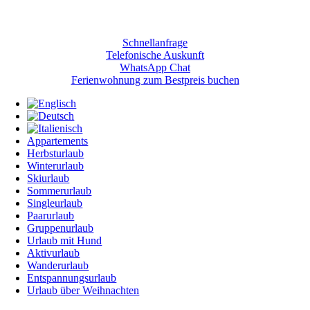
Giulia Slow Residence
Schnellanfrage
Telefonische Auskunft
WhatsApp Chat
Ferienwohnung zum Bestpreis buchen
Appartements
Herbsturlaub
Winterurlaub
Skiurlaub
Sommerurlaub
Singleurlaub
Paarurlaub
Gruppenurlaub
Urlaub mit Hund
Aktivurlaub
Wanderurlaub
Entspannungsurlaub
Urlaub über Weihnachten