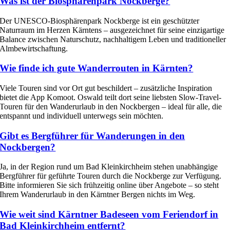
Was ist der Biosphärenpark Nockberge?
Der UNESCO-Biosphärenpark Nockberge ist ein geschützter
Naturraum im Herzen Kärntens – ausgezeichnet für seine einzigartige
Balance zwischen Naturschutz, nachhaltigem Leben und traditioneller
Almbewirtschaftung.
Wie finde ich gute Wanderrouten in Kärnten?
Viele Touren sind vor Ort gut beschildert – zusätzliche Inspiration
bietet die App Komoot. Oswald teilt dort seine liebsten Slow-Travel-
Touren für den Wanderurlaub in den Nockbergen – ideal für alle, die
entspannt und individuell unterwegs sein möchten.
Gibt es Bergführer für Wanderungen in den
Nockbergen?
Ja, in der Region rund um Bad Kleinkirchheim stehen unabhängige
Bergführer für geführte Touren durch die Nockberge zur Verfügung.
Bitte informieren Sie sich frühzeitig online über Angebote – so steht
Ihrem Wanderurlaub in den Kärntner Bergen nichts im Weg.
Wie weit sind Kärntner Badeseen vom Feriendorf in
Bad Kleinkirchheim entfernt?