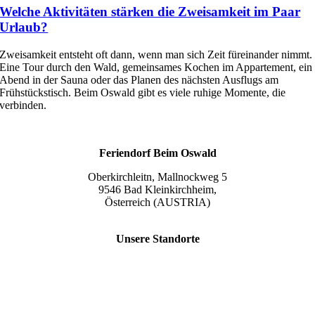
Welche Aktivitäten stärken die Zweisamkeit im Paar
Urlaub?
Zweisamkeit entsteht oft dann, wenn man sich Zeit füreinander nimmt.
Eine Tour durch den Wald, gemeinsames Kochen im Appartement, ein
Abend in der Sauna oder das Planen des nächsten Ausflugs am
Frühstückstisch. Beim Oswald gibt es viele ruhige Momente, die
verbinden.
Feriendorf Beim Oswald
Oberkirchleitn, Mallnockweg 5
9546 Bad Kleinkirchheim,
Österreich (AUSTRIA)
Tel.:
+43 (0) 42 40/82 44
Unsere Standorte
Slow Travel Resort Kirchleitn
Eco Lodges Millstaetter See
Slow Travelling