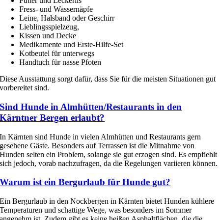
Futter und Leckerlis
Fress- und Wassernäpfe
Leine, Halsband oder Geschirr
Lieblingsspielzeug,
Kissen und Decke
Medikamente und Erste-Hilfe-Set
Kotbeutel für unterwegs
Handtuch für nasse Pfoten
Diese Ausstattung sorgt dafür, dass Sie für die meisten Situationen gut
vorbereitet sind.
Sind Hunde in Almhütten/Restaurants in den
Kärntner Bergen erlaubt?
In Kärnten sind Hunde in vielen Almhütten und Restaurants gern
gesehene Gäste. Besonders auf Terrassen ist die Mitnahme von
Hunden selten ein Problem, solange sie gut erzogen sind. Es empfiehlt
sich jedoch, vorab nachzufragen, da die Regelungen variieren können.
Warum ist ein Bergurlaub für Hunde gut?
Ein Bergurlaub in den Nockbergen in Kärnten bietet Hunden kühlere
Temperaturen und schattige Wege, was besonders im Sommer
angenehm ist. Zudem gibt es keine heißen Asphaltflächen, die die