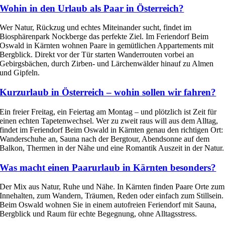
Wohin in den Urlaub als Paar in Österreich?
Wer Natur, Rückzug und echtes Miteinander sucht, findet im
Biosphärenpark Nockberge das perfekte Ziel. Im Feriendorf Beim
Oswald in Kärnten wohnen Paare in gemütlichen Appartements mit
Bergblick. Direkt vor der Tür starten Wanderrouten vorbei an
Gebirgsbächen, durch Zirben- und Lärchenwälder hinauf zu Almen
und Gipfeln.
Kurzurlaub in Österreich – wohin sollen wir fahren?
Ein freier Freitag, ein Feiertag am Montag – und plötzlich ist Zeit für
einen echten Tapetenwechsel. Wer zu zweit raus will aus dem Alltag,
findet im Feriendorf Beim Oswald in Kärnten genau den richtigen Ort:
Wanderschuhe an, Sauna nach der Bergtour, Abendsonne auf dem
Balkon, Thermen in der Nähe und eine Romantik Auszeit in der Natur.
Was macht einen Paarurlaub in Kärnten besonders?
Der Mix aus Natur, Ruhe und Nähe. In Kärnten finden Paare Orte zum
Innehalten, zum Wandern, Träumen, Reden oder einfach zum Stillsein.
Beim Oswald wohnen Sie in einem autofreien Feriendorf mit Sauna,
Bergblick und Raum für echte Begegnung, ohne Alltagsstress.