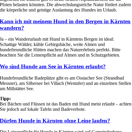
Pfoten belasten könnten. Die abwechslungsreiche Natur fördert zudem
die körperliche und geistige Auslastung des Hundes im Urlaub.
Kann ich mit meinem Hund in den Bergen in Kärnten
wandern?
Ja – ein Wanderurlaub mit Hund in Kärntens Bergen ist ideal:
Schattige Wälder, kühle Gebirgsbäche, weite Almen und
hundefreundliche Hütten machen das Naturerlebnis perfekt. Bitte
beachten Sie die Leinenpflicht auf Almen und in Schutzgebieten.
Wo sind Hunde am See in Kärnten erlaubt?
Hundefreundliche Badeplätze gibt es am Ossiacher See (Strandbad
Messner), am Silbersee bei Villach (Westufer) und an einzelnen Stellen
am Millstätter See.
Tipp:
Bei Bächen und Flüssen ist das Baden mit Hund meist erlaubt – achten
Sie jedoch auf lokale Tafeln und Badeverbote.
Dürfen Hunde in Kärnten ohne Leine laufen?
Die Leinenpflicht für Hunde in Kärnten wird auf Gemeindeebene