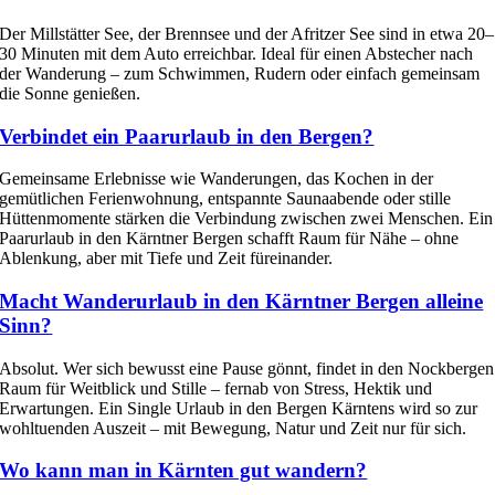
Der Millstätter See, der Brennsee und der Afritzer See sind in etwa 20–
30 Minuten mit dem Auto erreichbar. Ideal für einen Abstecher nach
der Wanderung – zum Schwimmen, Rudern oder einfach gemeinsam
die Sonne genießen.
Verbindet ein Paarurlaub in den Bergen?
Gemeinsame Erlebnisse wie Wanderungen, das Kochen in der
gemütlichen Ferienwohnung, entspannte Saunaabende oder stille
Hüttenmomente stärken die Verbindung zwischen zwei Menschen. Ein
Paarurlaub in den Kärntner Bergen schafft Raum für Nähe – ohne
Ablenkung, aber mit Tiefe und Zeit füreinander.
Macht Wanderurlaub in den Kärntner Bergen alleine
Sinn?
Absolut. Wer sich bewusst eine Pause gönnt, findet in den Nockbergen
Raum für Weitblick und Stille – fernab von Stress, Hektik und
Erwartungen. Ein Single Urlaub in den Bergen Kärntens wird so zur
wohltuenden Auszeit – mit Bewegung, Natur und Zeit nur für sich.
Wo kann man in Kärnten gut wandern?