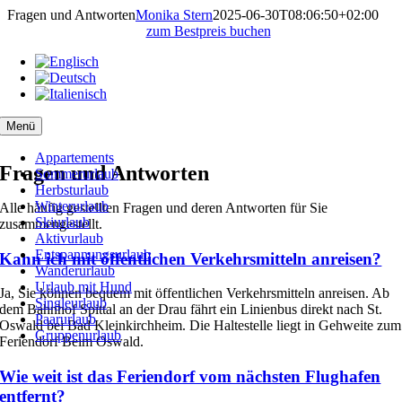
Zum
Fragen und Antworten
Monika Stern
2025-06-30T08:06:50+02:00
Inhalt
zum Bestpreis buchen
springen
Menü
Appartements
Fragen und Antworten
Sommerurlaub
Herbsturlaub
Winterurlaub
Alle häufig gestellten Fragen und deren Antworten für Sie
Skiurlaub
zusammengestellt.
Aktivurlaub
Entspannungsurlaub
Kann ich mit öffentlichen Verkehrsmitteln anreisen?
Wanderurlaub
Urlaub mit Hund
Ja, Sie können bequem mit öffentlichen Verkehrsmitteln anreisen. Ab
Singleurlaub
dem Bahnhof Spittal an der Drau fährt ein Linienbus direkt nach St.
Paarurlaub
Oswald bei Bad Kleinkirchheim. Die Haltestelle liegt in Gehweite zum
Gruppenurlaub
Feriendorf Beim Oswald.
Wie weit ist das Feriendorf vom nächsten Flughafen
entfernt?