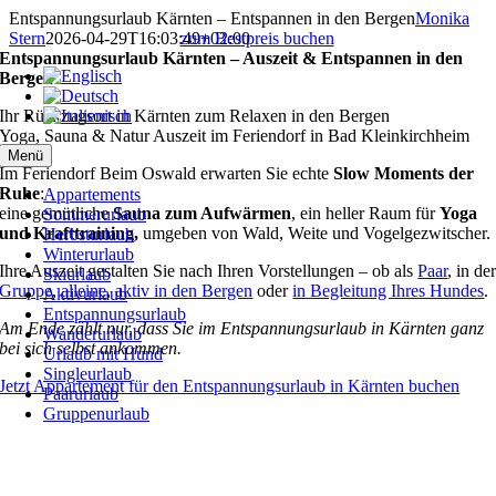
Zum
Entspannungsurlaub Kärnten – Entspannen in den Bergen
Monika
Inhalt
Stern
2026-04-29T16:03:49+02:00
zum Bestpreis buchen
springen
Entspannungsurlaub Kärnten – Auszeit & Entspannen in den
Bergen
Ihr Rückzugsort in Kärnten zum Relaxen in den Bergen
Yoga, Sauna & Natur Auszeit im Feriendorf in Bad Kleinkirchheim
Menü
Im Feriendorf Beim Oswald erwarten Sie echte
Slow Moments
der
Ruhe
:
Appartements
eine gemütliche
Sauna zum Aufwärmen
, ein heller Raum für
Yoga
Sommerurlaub
und Krafttraining,
umgeben von Wald, Weite und Vogelgezwitscher.
Herbsturlaub
Winterurlaub
Ihre Auszeit gestalten Sie nach Ihren Vorstellungen – ob als
Paar
, in de
Skiurlaub
Gruppe
,
alleine
,
aktiv in den Bergen
oder
in Begleitung Ihres Hundes
.
Aktivurlaub
Entspannungsurlaub
Am Ende zählt nur, dass Sie im Entspannungsurlaub in Kärnten ganz
Wanderurlaub
bei sich selbst ankommen.
Urlaub mit Hund
Singleurlaub
Jetzt Appartement für den Entspannungsurlaub in Kärnten buchen
Paarurlaub
Gruppenurlaub