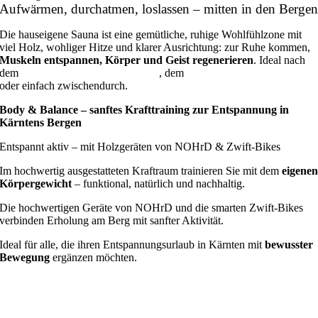
Aufwärmen, durchatmen, loslassen – mitten in den Berge
Die hauseigene Sauna ist eine gemütliche, ruhige Wohlfühlzone mit
viel Holz, wohliger Hitze und klarer Ausrichtung: zur Ruhe kommen,
Muskeln entspannen, Körper und Geist regenerieren
. Ideal nach
dem
Wandern durch die Nockberge
, dem
Skifahren auf der Brunnach
oder einfach zwischendurch.
Body & Balance – sanftes Krafttraining zur Entspannung in
Kärntens Bergen
Entspannt aktiv – mit Holzgeräten von NOHrD & Zwift-Bikes
Im hochwertig ausgestatteten Kraftraum trainieren Sie mit dem
eigene
Körpergewicht
– funktional, natürlich und nachhaltig.
Die hochwertigen Geräte von NOHrD und die smarten Zwift-Bikes
verbinden Erholung am Berg mit sanfter Aktivität.
Ideal für alle, die ihren Entspannungsurlaub in Kärnten mit
bewusster
Bewegung
ergänzen möchten.