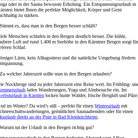
oga oder in der Sauna bewusste Erholung. Ein Entspannungsurlaub in
ärnten bietet Ihnen die perfekte Möglichkeit, Körper und Geist
achhaltig zu stärken.
Stimmt es, dass man in den Bergen besser schläft?
iele Menschen schlafen in den Bergen deutlich besser. Die kühle,
aubere Luft auf rund 1.400 m Seehöhe in den Kärntner Bergen sorgt fü
ieferen Schlaf.
eniger Lärm, kein Alltagsstress und die natürliche Umgebung fördern
ntspannung.
Zu welcher Jahreszeit sollte man in den Bergen urlauben?
ie Nockberge sind zu jeder Jahreszeit eine Reise wert. Im Frühling- un
ommerurlaub
laden Wanderungen, Yoga und Almbesuche ein. Im
erbsturlaub in Kärnten
locken bunte Wälder, frische Bergluft und Pilze
nd im Winter? Da wird’s still – perfekt für einen
Winterurlaub
mit
chneeschuhwanderungen, gemütlichen Saunaabenden oder für einen
kiurlaub direkt an der Piste in Bad Kleinkirchheim
.
Warum tut der Urlaub in den Bergen richtig gut?
ntspannungsurlaub in den Bergen bedeutet: Abstand vom Alltag,