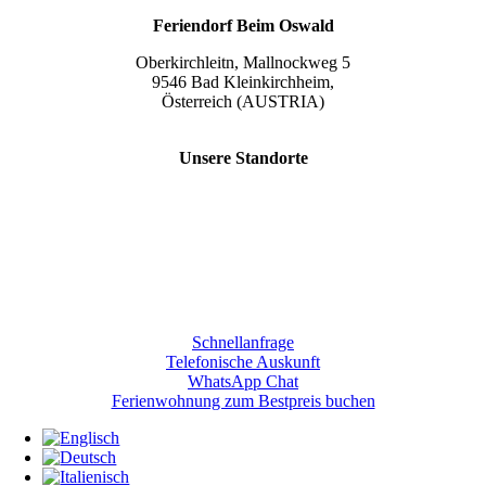
Feriendorf Beim Oswald
Oberkirchleitn, Mallnockweg 5
9546 Bad Kleinkirchheim,
Österreich (AUSTRIA)
Tel.:
+43 (0) 42 40/82 44
Unsere Standorte
Slow Travel Resort Kirchleitn
Eco Lodges Millstaetter See
Slow Travelling
Giulia Slow Residence
Schnellanfrage
Telefonische Auskunft
WhatsApp Chat
Ferienwohnung zum Bestpreis buchen